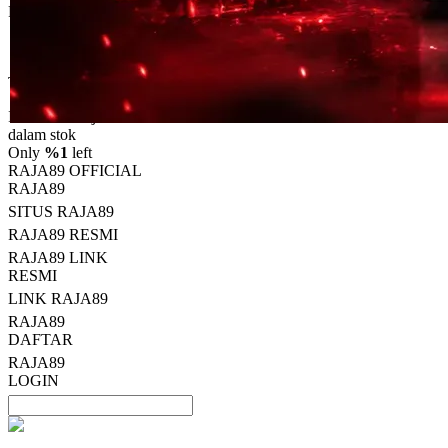
Rp. 10.000
4.9
(711.637)
Tulis ulasan
4.5
dari
5
Topi Tanpa Bingkai Futura Wash
bintang,
nilai
Info lebih lanjut
rating
rata-
dalam stok
rata.
Only
%1
left
Read
RAJA89 OFFICIAL
13
RAJA89
Reviews.
SITUS RAJA89
Tautan
halaman
RAJA89 RESMI
yang
RAJA89 LINK
sama.
RESMI
LINK RAJA89
RAJA89
DAFTAR
RAJA89
LOGIN