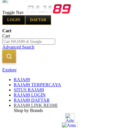
Indonesia
Toggle Nav
LOGIN
DAFTAR
Cari
Cari
Advanced Search
Explore
RAJA89
RAJA89 TERPERCAYA
SITUS RAJA89
RAJA89 LOGIN
RAJA89 DAFTAR
RAJA89 LINK RESMI
Shop by Brands