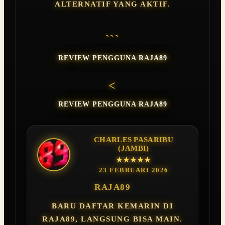
ALTERNATIF YANG AKTIF.
```
REVIEW PENGGUNA RAJA89
<
REVIEW PENGGUNA RAJA89
CHARLES PASARIBU
(JAMBI)
★★★★★
23 FEBRUARI 2026
RAJA89
BARU DAFTAR KEMARIN DI
RAJA89, LANGSUNG BISA MAIN.