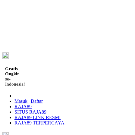
ID
Gratis
Ongkir
se-
Indonesia!
Masuk | Daftar
RAJA89
SITUS RAJA89
RAJA89 LINK RESMI
RAJA89 TERPERCAYA