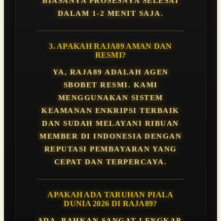
BIASANYA PROSESNYA SELESAI
DALAM 1-2 MENIT SAJA.
3. APAKAH RAJA89 AMAN DAN
RESMI?
YA, RAJA89 ADALAH AGEN
SBOBET RESMI. KAMI
MENGGUNAKAN SISTEM
KEAMANAN ENKRIPSI TERBAIK
DAN SUDAH MELAYANI RIBUAN
MEMBER DI INDONESIA DENGAN
REPUTASI PEMBAYARAN YANG
CEPAT DAN TERPERCAYA.
APAKAH ADA TARUHAN PIALA
DUNIA 2026 DI RAJA89?
ADA, BAHKAN SANGAT LENGKAP.