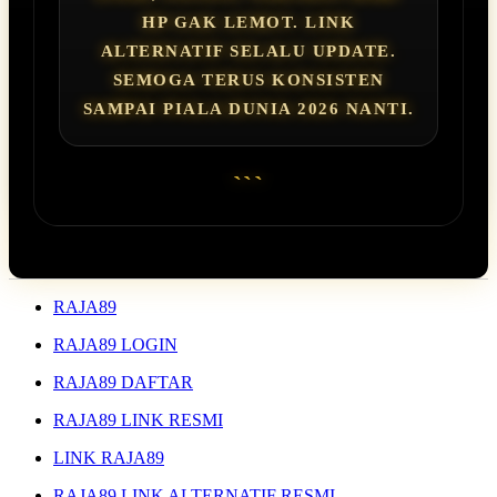
HP GAK LEMOT. LINK
ALTERNATIF SELALU UPDATE.
SEMOGA TERUS KONSISTEN
SAMPAI PIALA DUNIA 2026 NANTI.
```
RAJA89
RAJA89 LOGIN
RAJA89 DAFTAR
RAJA89 LINK RESMI
LINK RAJA89
RAJA89 LINK ALTERNATIF RESMI