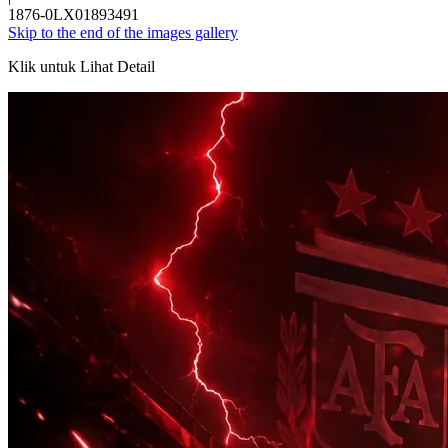
1876-0LX01893491
Skip to the end of the images gallery
Klik untuk Lihat Detail